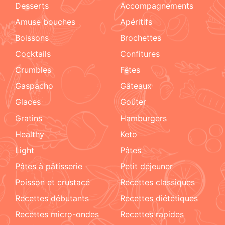
Desserts
accompagnements
amuse bouches
apéritifs
boissons
brochettes
cocktails
confitures
crumbles
fêtes
Gaspacho
gâteaux
glaces
goûter
gratins
hamburgers
healthy
keto
light
pâtes
pâtes à pâtisserie
petit déjeuner
poisson et crustacé
recettes classiques
recettes débutants
recettes diététiques
recettes micro-ondes
recettes rapides