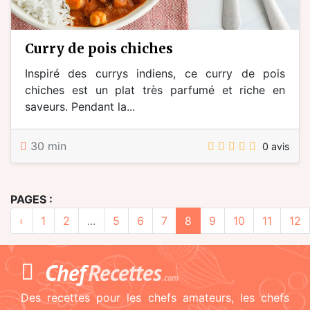
curry de pois chiches
Inspiré des currys indiens, ce curry de pois
chiches est un plat très parfumé et riche en
saveurs. Pendant la...
30 min
0 avis
PAGES :
‹
1
2
...
5
6
7
8
9
10
11
12
Chef
Recettes
.com
Des recettes pour les chefs amateurs, les chefs