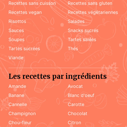
recettes sans cuisson
recettes sans gluten
recettes vegan
recettes végétariennes
risottos
salades
sauces
snacks sucrés
soupes
tartes salées
tartes sucrées
Thés
viande
Les recettes par ingrédients
amande
Avocat
Banane
blanc d'oeuf
cannelle
carotte
champignon
chocolat
chou-fleur
citron