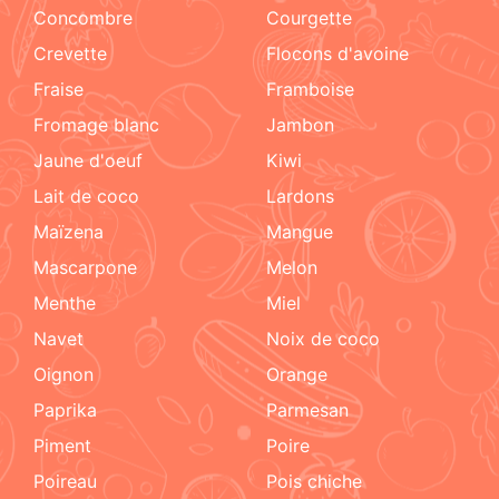
concombre
courgette
crevette
flocons d'avoine
fraise
framboise
fromage blanc
jambon
jaune d'oeuf
kiwi
lait de coco
lardons
maïzena
mangue
mascarpone
melon
menthe
miel
navet
noix de coco
oignon
orange
paprika
parmesan
piment
poire
poireau
pois chiche