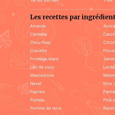
Les recettes par ingrédien
amande
Avoca
cannelle
carot
chou-fleur
citro
crevette
floc
fromage blanc
jamb
lait de coco
lard
mascarpone
melon
navet
noix
paprika
parm
poireau
pois 
pomme de terre
raisin