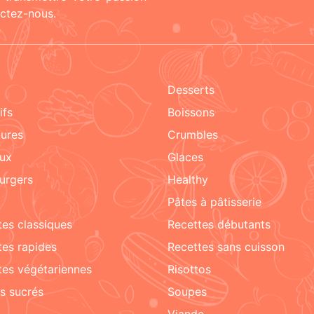
actez-nous.
Desserts
tifs
boissons
tures
crumbles
aux
glaces
urgers
healthy
pâtes à pâtisserie
ttes classiques
recettes débutants
ttes rapides
recettes sans cuisson
ttes végétariennes
risottos
ks sucrés
soupes
viande