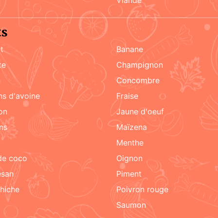
ts
t
Banane
te
champignon
n
concombre
ons d'avoine
fraise
on
jaune d'oeuf
ons
maïzena
menthe
 de coco
oignon
esan
piment
chiche
poivron rouge
Saumon