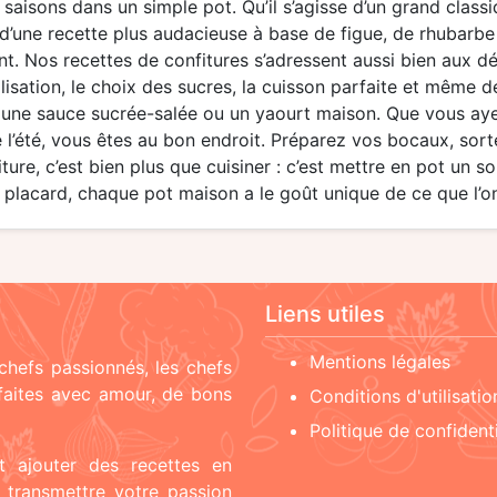
saisons dans un simple pot. Qu’il s’agisse d’un grand classi
 d’une recette plus audacieuse à base de figue, de rhubarb
ent. Nos recettes de confitures s’adressent aussi bien aux 
lisation, le choix des sucres, la cuisson parfaite et même de
, une sauce sucrée-salée ou un yaourt maison. Que vous ayez
 l’été, vous êtes au bon endroit. Préparez vos bocaux, sort
ture, c’est bien plus que cuisiner : c’est mettre en pot un s
placard, chaque pot maison a le goût unique de ce que l’on 
Liens utiles
Mentions légales
chefs passionnés, les chefs
 faites avec amour, de bons
Conditions d'utilisatio
Politique de confidenti
t ajouter des recettes en
t transmettre votre passion