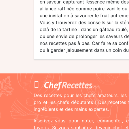
en saveur, capturant l’essence même des 
alliance raffinée comme poire-vanille ou
une invitation à savourer le fruit autrem
Vous y trouverez des conseils sur la stéri
delà de la tartine : dans un gâteau roulé
ou une envie de prolonger les saveurs de
nos recettes pas à pas. Car faire sa confi
ou à garder jalousement dans un coin du 
Chef
Recettes
.com
Des recettes pour les chefs amateurs, les 
pro et les chefs débutants ! Des recettes
ingrédients et des mains expertes.
Inscrivez-vous pour noter, commenter, e
favoris. Si vous souhaitez devenir chef e