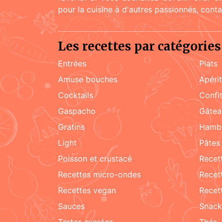
pour la cuisine à d'autres passionnés, cont
Les recettes par catégories
Entrées
Plats
amuse bouches
apéri
cocktails
confi
Gaspacho
gâte
gratins
hamb
light
pâtes
poisson et crustacé
rece
recettes micro-ondes
rece
recettes vegan
rece
sauces
snac
tartes sucrées
Thés