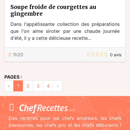
soupe froide de courgettes au
gingembre
Dans l'appétissante collection des préparations
que l'on aime siroter par une chaude journée
d'été, il y a cette délicieuse recette...
1h20
0 avis
PAGES :
‹
1
2
3
4
›
Chef
Recettes
.com
Des recettes pour les chefs amateurs, les chefs
passionnés, les chefs pro et les chefs débutants !