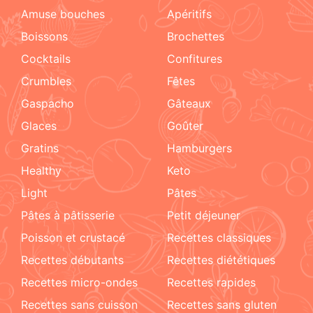
amuse bouches
apéritifs
boissons
brochettes
cocktails
confitures
crumbles
fêtes
Gaspacho
gâteaux
glaces
goûter
gratins
hamburgers
healthy
keto
light
pâtes
pâtes à pâtisserie
petit déjeuner
poisson et crustacé
recettes classiques
recettes débutants
recettes diététiques
recettes micro-ondes
recettes rapides
recettes sans cuisson
recettes sans gluten