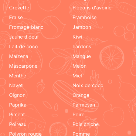
crevette
flocons d'avoine
fraise
framboise
fromage blanc
jambon
jaune d'oeuf
kiwi
lait de coco
lardons
maïzena
mangue
mascarpone
melon
menthe
miel
navet
noix de coco
oignon
orange
paprika
parmesan
piment
poire
poireau
pois chiche
poivron rouge
pomme