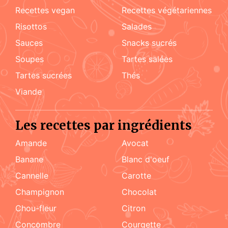
recettes vegan
recettes végétariennes
risottos
salades
sauces
snacks sucrés
soupes
tartes salées
tartes sucrées
Thés
viande
Les recettes par ingrédients
amande
Avocat
Banane
blanc d'oeuf
cannelle
carotte
champignon
chocolat
chou-fleur
citron
concombre
courgette