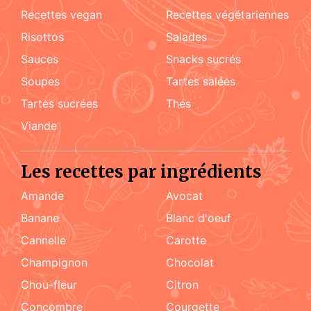
recettes vegan
recettes végétariennes
risottos
salades
sauces
snacks sucrés
soupes
tartes salées
tartes sucrées
Thés
viande
Les recettes par ingrédients
amande
Avocat
Banane
blanc d'oeuf
cannelle
carotte
champignon
chocolat
chou-fleur
citron
concombre
courgette