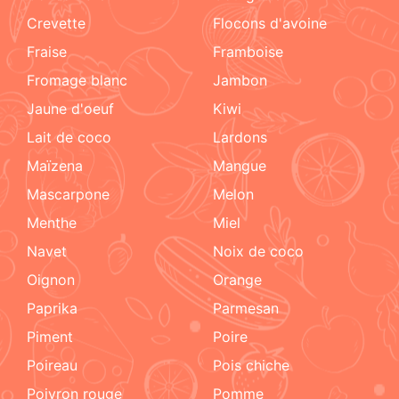
crevette
flocons d'avoine
fraise
framboise
fromage blanc
jambon
jaune d'oeuf
kiwi
lait de coco
lardons
maïzena
mangue
mascarpone
melon
menthe
miel
navet
noix de coco
oignon
orange
paprika
parmesan
piment
poire
poireau
pois chiche
poivron rouge
pomme