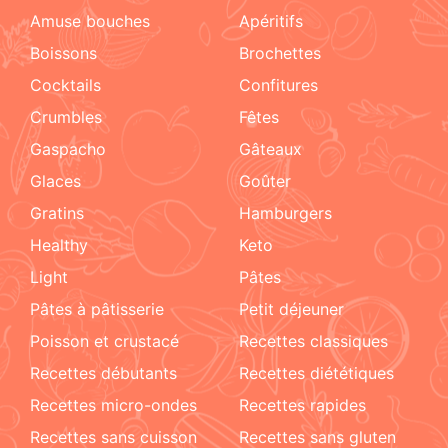
amuse bouches
apéritifs
boissons
brochettes
cocktails
confitures
crumbles
fêtes
Gaspacho
gâteaux
glaces
goûter
gratins
hamburgers
healthy
keto
light
pâtes
pâtes à pâtisserie
petit déjeuner
poisson et crustacé
recettes classiques
recettes débutants
recettes diététiques
recettes micro-ondes
recettes rapides
recettes sans cuisson
recettes sans gluten