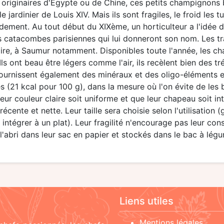
originaires d'Égypte ou de Chine, ces petits champignons
ardinier de Louis XIV. Mais ils sont fragiles, le froid les tu
ement. Au tout début du XIXème, un horticulteur a l'idée de
t les catacombes parisiennes qui lui donneront son nom. Les t
ire, à Saumur notamment. Disponibles toute l'année, les ch
s ont beau être légers comme l'air, ils recèlent bien des trés
s fournissent également des minéraux et des oligo-éléments 
 (21 kcal pour 100 g), dans la mesure où l'on évite de les 
 leur couleur claire soit uniforme et que leur chapeau soit in
récente et nette. Leur taille sera choisie selon l'utilisation (
 intégrer à un plat). Leur fragilité n'encourage pas leur co
abri dans leur sac en papier et stockés dans le bac à légum
Liens utiles
Mentions légales