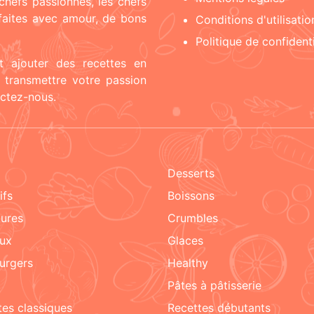
chefs passionnés, les chefs
 faites avec amour, de bons
Conditions d'utilisatio
Politique de confidenti
t ajouter des recettes en
t transmettre votre passion
actez-nous.
Desserts
tifs
boissons
tures
crumbles
aux
glaces
urgers
healthy
pâtes à pâtisserie
ttes classiques
recettes débutants