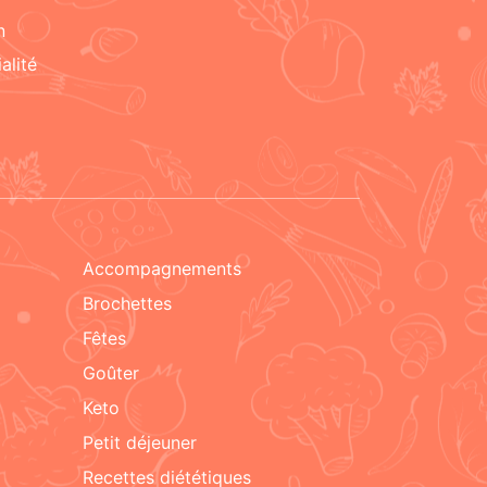
n
alité
accompagnements
brochettes
fêtes
goûter
keto
petit déjeuner
recettes diététiques