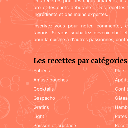
Des recettes pour les chefs amateurs, les 
pro et les chefs débutants ! Des recettes
ingrédients et des mains expertes.
Inscrivez-vous pour noter, commenter, e
favoris. Si vous souhaitez devenir chef e
pour la cuisine à d'autres passionnés, cont
Les recettes par catégories
Entrées
Plats
amuse bouches
apéri
cocktails
confi
Gaspacho
gâte
gratins
hamb
light
pâtes
poisson et crustacé
rece