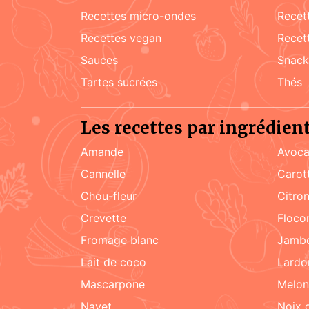
recettes micro-ondes
rece
recettes vegan
rece
sauces
snac
tartes sucrées
Thés
Les recettes par ingrédien
amande
Avoca
cannelle
carot
chou-fleur
citro
crevette
floc
fromage blanc
jamb
lait de coco
lard
mascarpone
melon
navet
noix