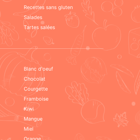
recettes sans gluten
salades
tartes salées
blanc d'oeuf
chocolat
courgette
framboise
kiwi
mangue
miel
orange