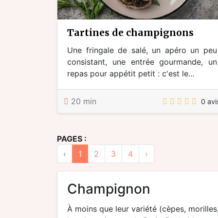
tartines de champignons
Une fringale de salé, un apéro un peu
consistant, une entrée gourmande, un
repas pour appétit petit : c'est le...
20 min
0 avi
PAGES :
‹
1
2
3
4
›
champignon
À moins que leur variété (cèpes, morilles