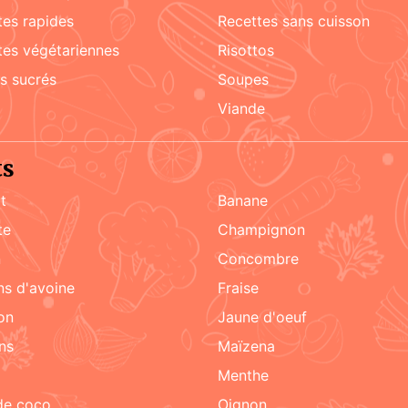
ttes rapides
recettes sans cuisson
ttes végétariennes
risottos
ks sucrés
soupes
viande
ts
t
Banane
te
champignon
n
concombre
ons d'avoine
fraise
on
jaune d'oeuf
ons
maïzena
menthe
 de coco
oignon