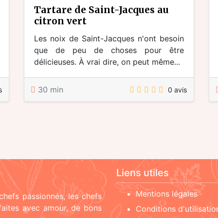
tartare de Saint-Jacques au
citron vert
Les noix de Saint-Jacques n'ont besoin
que de peu de choses pour être
délicieuses. À vrai dire, on peut même...
30 min
s
0 avis
Liens utiles
Mentions légales
chefs passionnés, les chefs
 faites avec amour, de bons
Conditions d'utilisatio