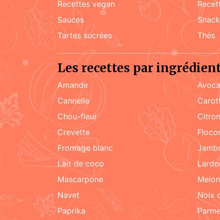
recettes vegan
rece
sauces
snac
tartes sucrées
Thés
Les recettes par ingrédien
amande
Avoca
cannelle
carot
chou-fleur
citro
crevette
floc
fromage blanc
jamb
lait de coco
lard
mascarpone
melon
navet
noix
paprika
parm