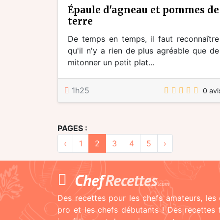
épaule d'agneau et pommes de
terre
De temps en temps, il faut reconnaître
qu'il n'y a rien de plus agréable que de
mitonner un petit plat...
1h25
0 avi
PAGES :
‹
1
2
3
4
5
›
Chef
Recettes
.com
Des recettes pour les chefs amateurs, les 
pro et les chefs débutants ! Des recettes