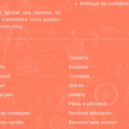
Politique de confidenti
t ajouter des recettes en
t transmettre votre passion
actez-nous.
Desserts
tifs
boissons
tures
crumbles
aux
glaces
urgers
healthy
pâtes à pâtisserie
ttes classiques
recettes débutants
ttes rapides
recettes sans cuisson