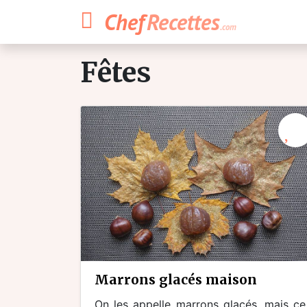
Chef
Recettes
.com
fêtes
marrons glacés maison
On les appelle marrons glacés, mais ce