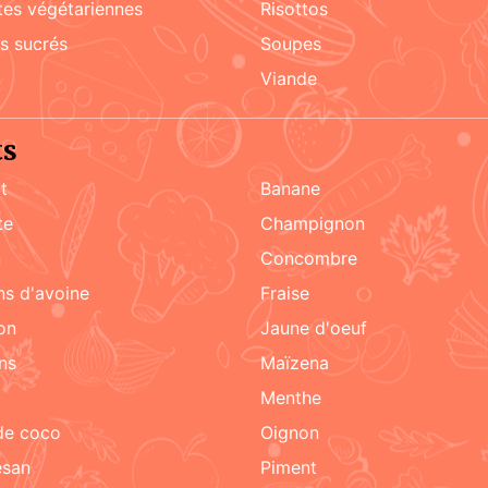
ttes végétariennes
risottos
ks sucrés
soupes
viande
ts
t
Banane
te
champignon
n
concombre
ons d'avoine
fraise
on
jaune d'oeuf
ons
maïzena
menthe
 de coco
oignon
esan
piment