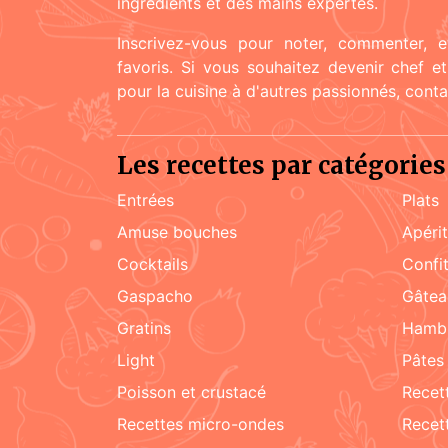
ingrédients et des mains expertes.
Inscrivez-vous pour noter, commenter, e
favoris. Si vous souhaitez devenir chef e
pour la cuisine à d'autres passionnés, cont
Les recettes par catégories
Entrées
Plats
amuse bouches
apéri
cocktails
confi
Gaspacho
gâte
gratins
hamb
light
pâtes
poisson et crustacé
rece
recettes micro-ondes
rece